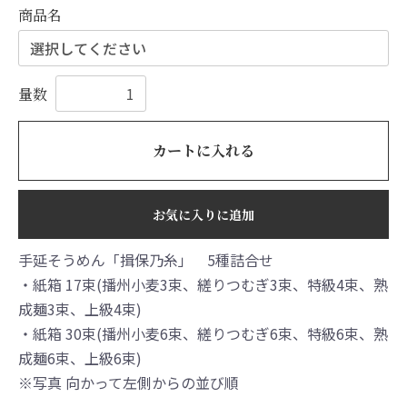
商品名
量数
カートに入れる
お気に入りに追加
手延そうめん「揖保乃糸」 5種詰合せ
・紙箱 17束(播州小麦3束、縒りつむぎ3束、特級4束、熟
成麺3束、上級4束)
・紙箱 30束(播州小麦6束、縒りつむぎ6束、特級6束、熟
成麺6束、上級6束)
※写真 向かって左側からの並び順