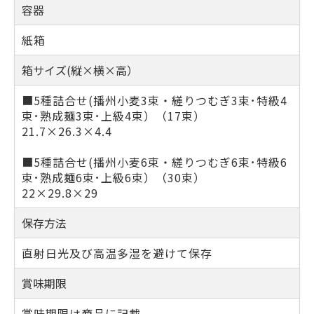
容器
紙箱
箱サイズ(縦×横×高）
■5種詰合せ(播州小麦3束・縒りつむぎ3束･特級4
束･熟成麺3束･上級4束）（17束）
21.7×26.3×4.4
■5種詰合せ(播州小麦6束・縒りつむぎ6束･特級6
束･熟成麺6束･上級6束）（30束）
22×29.8×29
保存方法
直射日光及び高温多湿を避けて保存
賞味期限
賞味期限は商品に記載