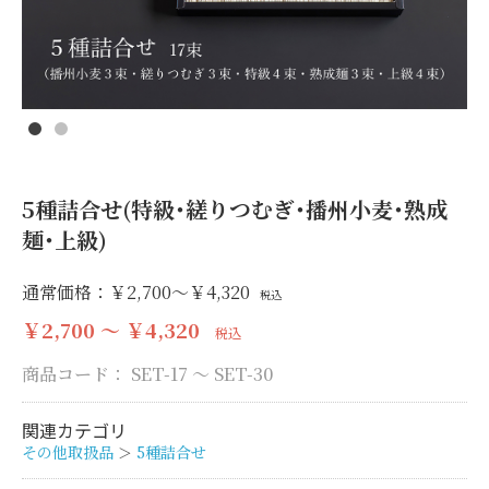
5種詰合せ(特級･縒りつむぎ･播州小麦･熟成
麺･上級)
通常価格：
￥2,700～￥4,320
税込
￥2,700 ～ ￥4,320
税込
商品コード：
SET-17 ～ SET-30
関連カテゴリ
その他取扱品
5種詰合せ
＞