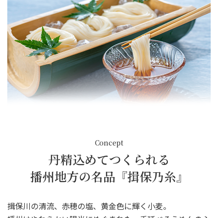
Concept
丹精込めてつくられる
播州地⽅の名品『揖保乃⽷』
揖保川の清流、⾚穂の塩、⻩⾦⾊に輝く⼩⻨。