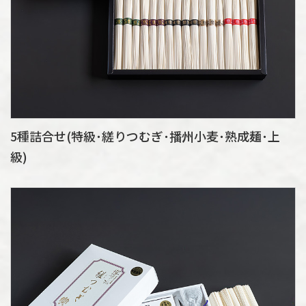
5種詰合せ(特級･縒りつむぎ･播州小麦･熟成麺･上
級)