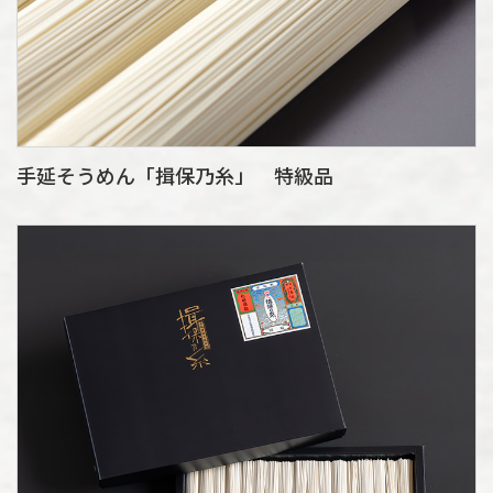
手延そうめん「揖保乃糸」 特級品