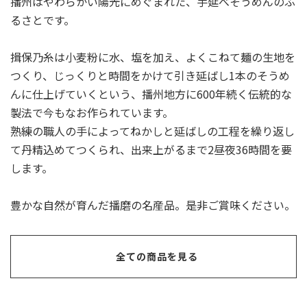
播州はやわらかい陽光にめぐまれた、⼿延べそうめんのふ
るさとです。
揖保乃⽷は⼩⻨粉に⽔、塩を加え、よくこねて麺の⽣地を
つくり、じっくりと時間をかけて引き延ばし1本のそうめ
んに仕上げていくという、播州地⽅に600年続く伝統的な
製法で今もなお作られています。
熟練の職人の手によってねかしと延ばしの⼯程を繰り返し
て丹精込めてつくられ、出来上がるまで2昼夜36時間を要
します。
豊かな⾃然が育んだ播磨の名産品。是⾮ご賞味ください。
全ての商品を見る