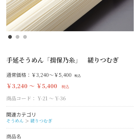
手延そうめん「揖保乃糸」 縒りつむぎ
通常価格：
￥3,240～￥5,400
税込
￥3,240 ～ ￥5,400
税込
商品コード：
Y-21 ～ Y-36
関連カテゴリ
そうめん
縒りつむぎ
＞
商品名