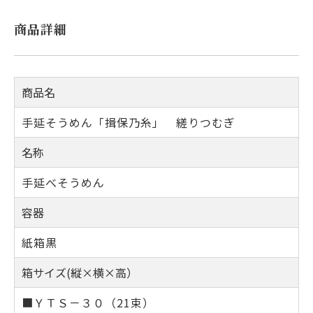
商品詳細
商品名
手延そうめん「揖保乃糸」 縒りつむぎ
名称
手延べそうめん
容器
紙箱黒
箱サイズ(縦×横×高）
■ＹＴＳ－３０（21束）